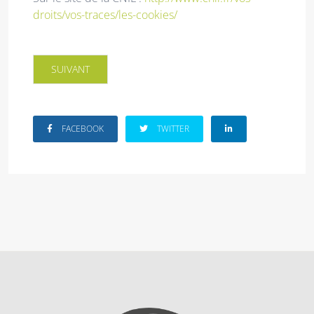
droits/vos-traces/les-cookies/
ARTICLE SUIVANT : POLITIQUE DE CONFIDENTIALITÉ
SUIVANT
FACEBOOK
TWITTER